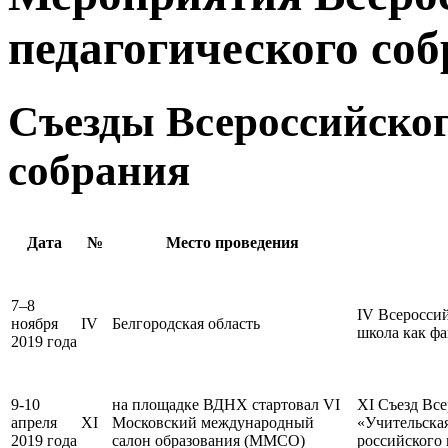
педагогического собр
Съезды Всероссийског
собрания
Дата
№
Место проведения
7–8
IV Всероссий
ноября
IV
Белгородская область
школа как фа
2019 года
9-10
на площадке ВДНХ стартовал VI
XI Съезд Все
апреля
XI
Московский международный
«Учительска
2019 года
салон образования (ММСО)
российского