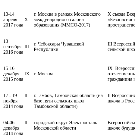
13-14
г. Москва в рамках Московского
X съезда Все
апреля
X
международного салона
«Безопаснос
2017 года
образования (ММСО-2017)
пространств
13
г. Чебоксары Чувашской
III Всеросси
сентября
III
Республики
сельской шко
2016 года
15-16
IX Всеросси
декабря
IX
г. Москва
отечественн
2015 года
гражданина 
17 - 19
II
г.Тамбов, Тамбовская область (на
II Всероссий
ноября
базе пяти сельских школ
школа в Росс
2014 года
Тамбовской области)
04-06
II
городской округ Электросталь
Всероссийск
декабря
Московской области
школе будущ
2014 года