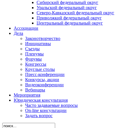
Сибирский федеральный округ
Уральский федеральный округ
Северо-Кавказский федеральный округ
Приволжкий федеральный округ
Центральный федеральный округ
Ассоциации
Дела
Законотворчество
Инициативы
Съезды
Пленумы
Форумы
Конгрессы
Круглые столы
Пресс-конференции
Конкурсы, акции
Видеоконференции
Вебинары
Мероприятия
Юридическая консультация
Часто задаваемые вопросы
On-line консультации
Задать вопрос